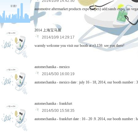
2014/10/9 14:42:50
automotive aftermarket products expo (aapex) add:sands expo, las veg
2014 上海宝马展
2014/10/9 14:29:17
warmly welcome you visit our booth at e3.159. see you there!
automechanika - mexico
2014/5/30 16:00:19
automechanika - mexico date : july 16 - 18, 2014, our booth number : 
automechanika - frankfurt
2014/5/30 15:58:35
automechanika - frankfurt date : 16 - 20 .9. 2014, our booth number : h