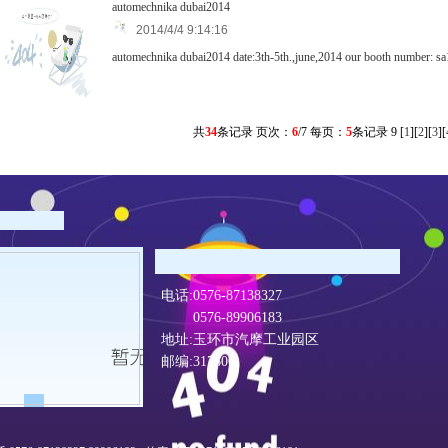
automechnika dubai2014
2014/4/4 9:14:16
automechnika dubai2014 date:3th-5th.,june,2014 our booth number: 
共
34
条记录 页次：
6
/7 每页：
5
条记录
9
[
1
][
2
][
3
][
电话:0576-87138327
0576-89906183
地址:玉环市汽摩工业园区
邮编:317600