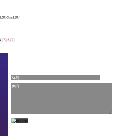
sa1205&sa1207
4
][
5
]
6
[
7
]
: