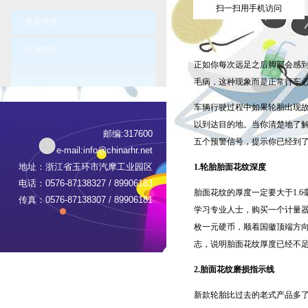
扫一扫用手机访问
展会信息
行业信息
正如你每次远足之后脚部会感
毛病，这种现象而是正常行车
车辆行驶过程中如果轮胎出现
以到达目的地。当你清楚地了
邮编:317600
五个预警信号，提示你已经到
e-mail:
info@chinarhr.net
地址：浙江省玉环市汽摩工业园区
1.轮胎胎面花纹深度
电话：0576-87138327 / 89906183
胎面花纹的厚度一定要大于1.
传真：0576-87138307 / 89906181
学习专业人士，购买一个计量
枚一元硬币，顺着国徽顶端方向
志，说明胎面花纹厚度已经不
2.胎面花纹磨损指示线
新款轮胎比过去的老式产品多