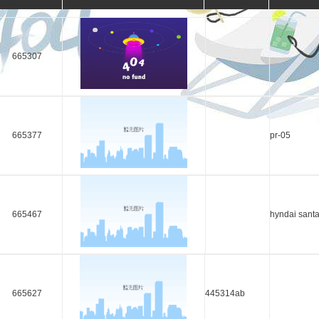
665307
665377
pr-05
665467
hyndai santa
665627
445314ab