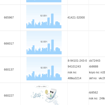
665967
41421-32000
666017
8-94101-243-0
cb72443
94101243
rb9888
660137
nsk no:
koyo no: rct
48tka3214
skf no: vkc
rb9562
660227
nsk no: 24t