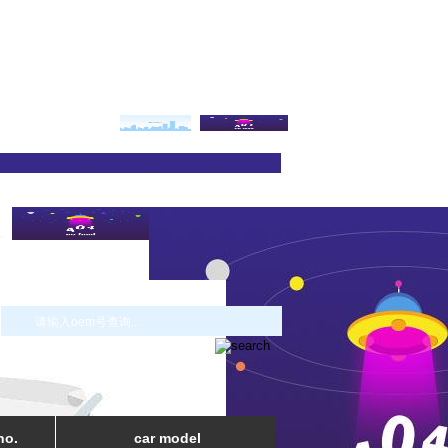
no.
car model