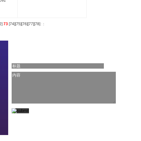
092
2
]
73
[
74
][
75
][
76
][
77
][
78
]
:
:
利来国际平台的技术支持: