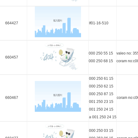
664427
lf01-16-510
000 250 55 15
valeo no:
660457
000 250 68 15
coram no:c0
000 250 61 15
000 250 62 15
000 250 87 15
660467
coram no:c0
001 250 23 15
001 250 24 15
a 001 250 24 15
000 250 03 15