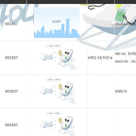
661447
cbu442822g
ntn no: fcr5
661837
e301-16-510 a
asco no：bz
663837
rb9673
664387