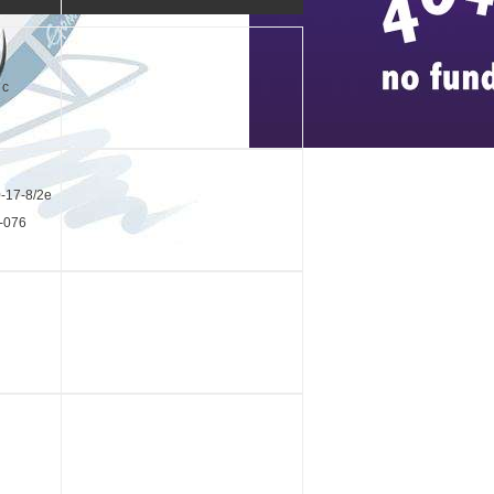
 c
0-17-8/2e
-076