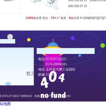
660477
000 250 06 15
coram no:c0
000 250 07 15
共
935
条记录 页次：
73
/117 每页：
8
条记录
9
3
[
68
][
69
][
70
][
71
][
7
电话:0576-87138327
0576-89906183
地址:玉环县汽摩工业园区
邮编:317600
:0576-87138327 89906183 传真:0576-87138307 89906181
站地图