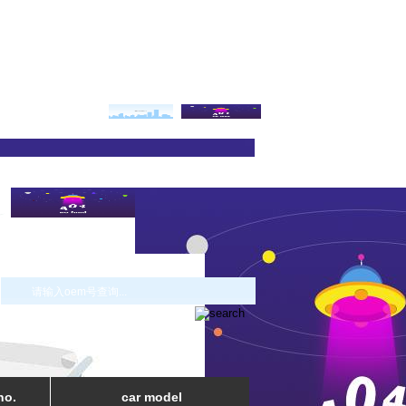
no.
car model