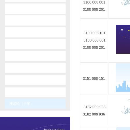
3100 008 001
-
mercedes-benz
3100 008 201
-
isuzu
-
iveco
3100 008 101
3100 008 001
-
nissan
3100 008 201
-
man
-
howo
3151 000 151
-
ford
-
daf
涨紧轮（卡车）
3182 009 938
3182 009 936