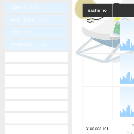
发动机缸体、缸盖
sachs no
离合器分离轴承（小车）
涨紧轮（小车）
离合器分离轴承（卡车）
-
others
-
volvo
-
tata
-
u.s.car
-
scania
-
russia car
3100 008 101
-
renault