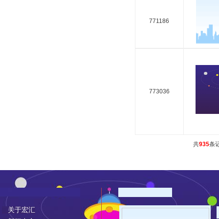
771186
773036
共
935
条
关于宏汇