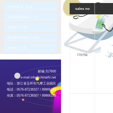
发动机缸体、缸盖
sales no
离合器分离轴承（小车）
涨紧轮（小车）
离合器分离轴承（卡车）
涨紧轮（卡车）
770756
邮编:317600
e-mail:
info@chinarhr.net
地址：浙江省玉环市汽摩工业园区
电话：0576-87138327 / 89906183
传真：0576-87138307 / 89906181