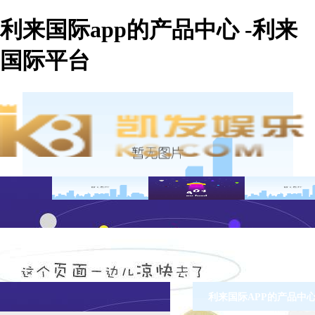
利来国际app的产品中心 -利来
国际平台
利来国际APP的产品中