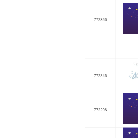
772356
772346
772296