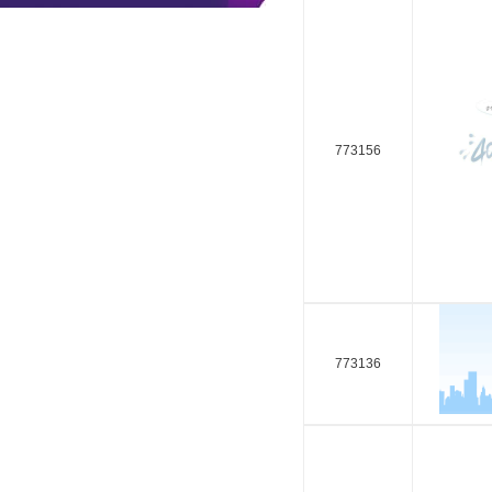
773156
773136