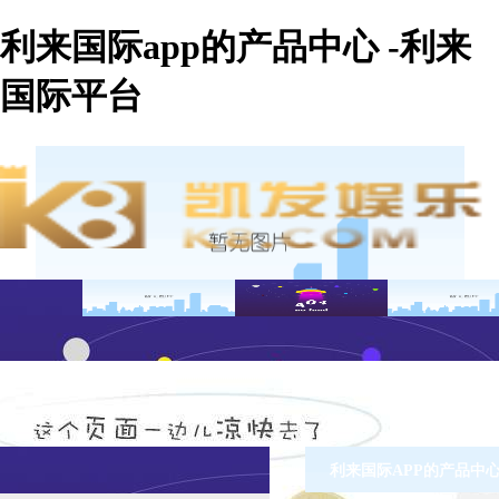
利来国际app的产品中心 -利来
国际平台
利来国际APP的产品中