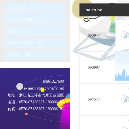
发动机缸体、缸盖
sales no
离合器分离轴承（小车）
涨紧轮（小车）
663947
离合器分离轴承（卡车）
涨紧轮（卡车）
663987
邮编:317600
e-mail:
info@chinarhr.net
地址：浙江省玉环市汽摩工业园区
664577
电话：0576-87138327 / 89906183
传真：0576-87138307 / 89906181