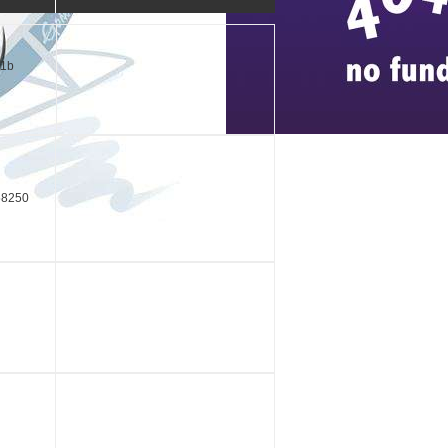
11b
58250