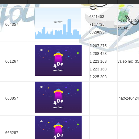
6311403
fkc no:4145
664357
7147735
cr1345
8829895
1 207 275
1 208 423
661267
1 223 168
valeo no: 3
1 223 168
1 225 203
663857
ina:f-240424
665287