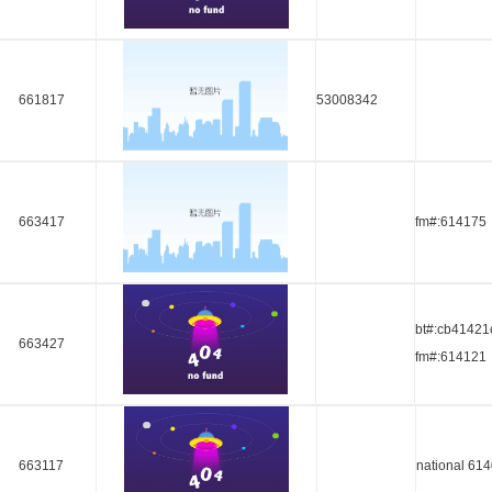
661817
53008342
663417
fm#:614175
bt#:cb41421
663427
fm#:614121
663117
national 61