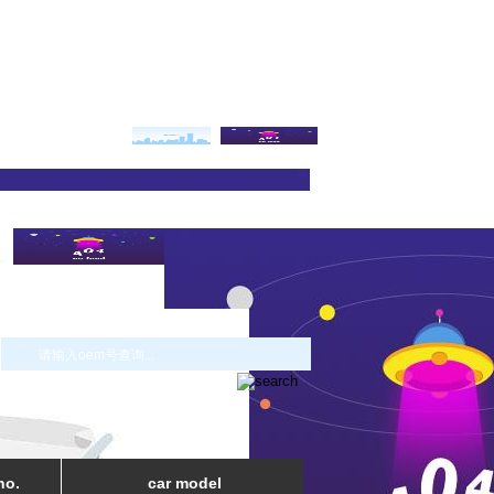
no.
car model