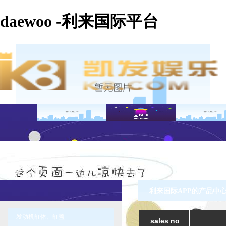
daewoo -利来国际平台
利来国际APP的产品中心 
发动机缸体、缸盖
sales no