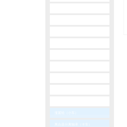
-
opel
-
payken
-
peugeot
-
renault
-
skoda
-
suzuki
-
toyota
-
volvo
-
wolga
涨紧轮（小车）
离合器分离轴承（卡车）