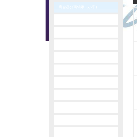
离合器分离轴承（小车）
-
audi vw
-
bedford
-
bmw
-
chrisler
-
daewoo
-
dahatsu
-
dodge
-
fiat
-
ford
-
gm