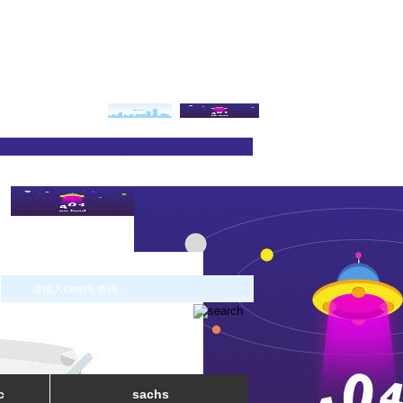
c
sachs