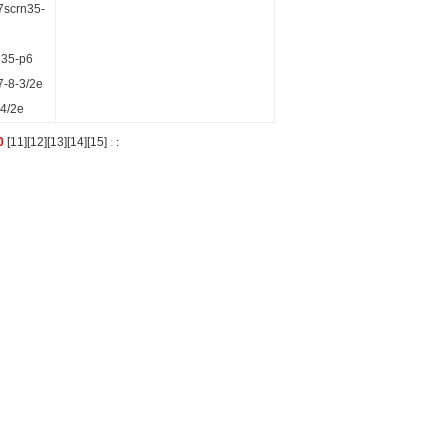
7scrn35-
5-p6
7-8-3/2e
4/2e
0
[
11
][
12
][
13
][
14
][
15
]
:
: