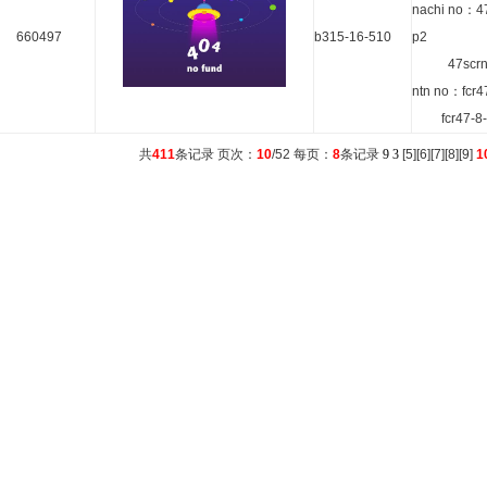
nachi no：4
660497
b315-16-510
p2
47scrn3
ntn no：fcr4
fcr47-8-
共
411
条记录 页次：
10
/52 每页：
8
条记录
9
3
[
5
][
6
][
7
][
8
][
9
]
1