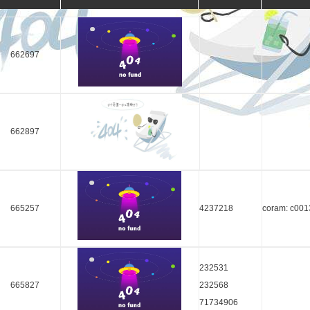
662697
662897
665257
4237218
coram: c00
232531
665827
232568
71734906