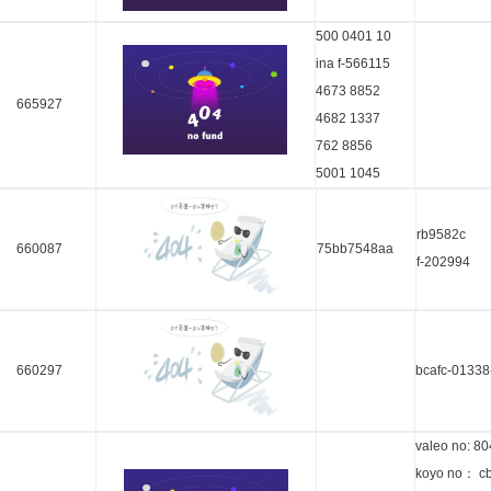
500 0401 10
ina f-566115
4673 8852
665927
4682 1337
762 8856
5001 1045
rb9582c
660087
75bb7548aa
f-202994
660297
bcafc-01338
valeo no: 8
koyo no： c