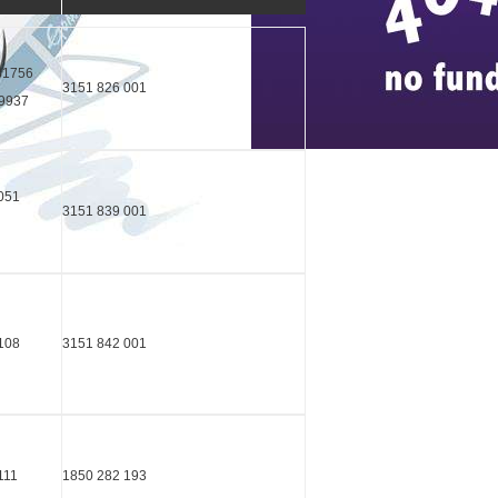
81756
3151 826 001
79937
2051
3151 839 001
2108
3151 842 001
2111
1850 282 193