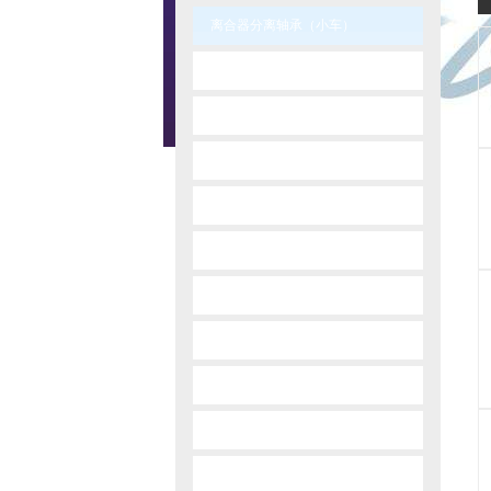
离合器分离轴承（小车）
-
audi vw
-
bedford
-
bmw
-
chrisler
-
daewoo
-
dahatsu
-
dodge
-
fiat
-
ford
-
gm