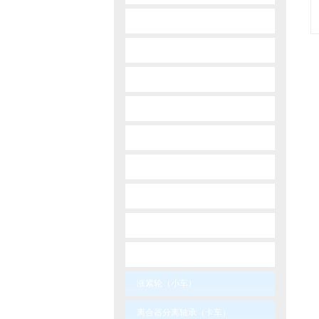
-
opel
-
payken
-
peugeot
-
renault
-
skoda
-
suzuki
-
toyota
-
volvo
-
wolga
涨紧轮（小车）
离合器分离轴承（卡车）