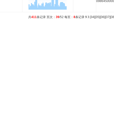
098645000
共
411
条记录 页次：
39
/52 每页：
8
条记录
9
3
[
34
][
35
][
36
][
37
][
3