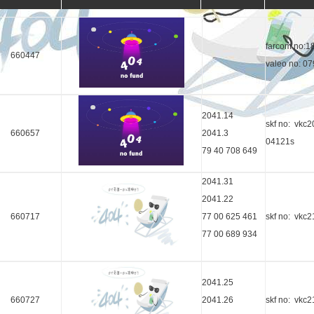
farcom no:1
660447
valeo no: 0
2041.14
skf no: vkc
660657
2041.3
04121s
79 40 708 649
2041.31
2041.22
660717
77 00 625 461
skf no: vkc
77 00 689 934
2041.25
660727
2041.26
skf no: vkc