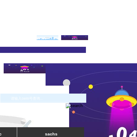
c
sachs