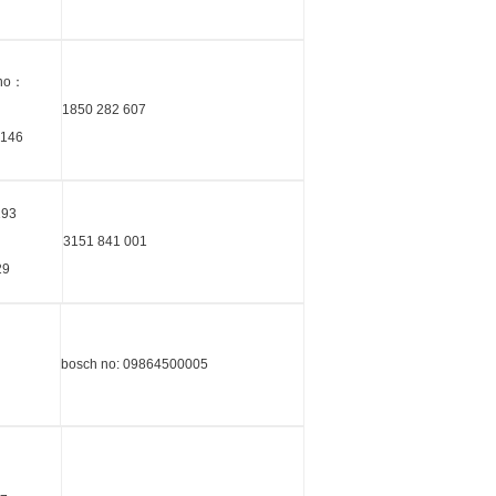
 no：
1850 282 607
2146
193
3151 841 001
29
bosch no: 09864500005