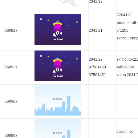
2041.23
7204121
breda lorett
660927
2041.21
cr1205
skf no：vkc
2041.29
skf no: vkc2
660937
97501450
4452086e
97501451
valeo:2041.
660987
bosch no:
660997