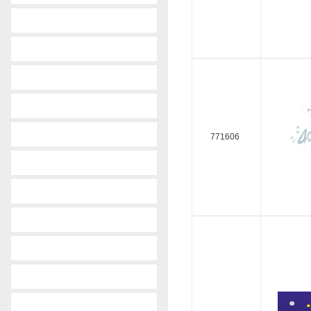
-
mazda
-
mercedes-benz
-
mg
-
mitsubishi
-
nissan
771606
-
opel
-
peugeot
-
renault
-
skoda
-
subaru
-
suzuki