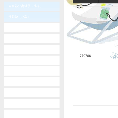
离合器分离轴承（小车）
涨紧轮（小车）
-
audi
-
bmw
-
buick shanghaigm
770706
-
cherry
-
chevrolet
-
citroen
-
dacia
-
daewoo
-
dahatsu