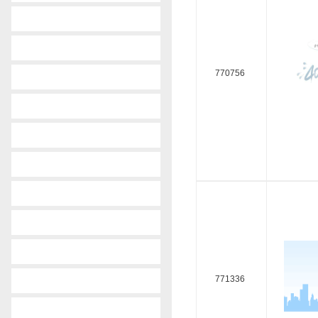
-
fiat
-
ford
770756
-
gm
-
honda
-
hyundai
-
isuzu
-
kia
-
lada
-
lancia
771336
-
land rover
-
lexus